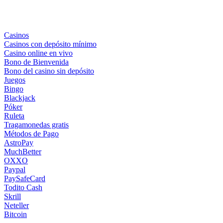
Casinos
Casinos con depósito mínimo
Casino online en vivo
Bono de Bienvenida
Bono del casino sin depósito
Juegos
Bingo
Blackjack
Póker
Ruleta
Tragamonedas gratis
Métodos de Pago
AstroPay
MuchBetter
OXXO
Paypal
PaySafeCard
Todito Cash
Skrill
Neteller
Bitcoin