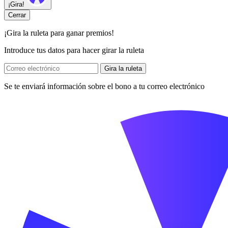
¡Gira!
Cerrar
¡Gira la ruleta para ganar premios!
Introduce tus datos para hacer girar la ruleta
Gira la ruleta
Se te enviará información sobre el bono a tu correo electrónico