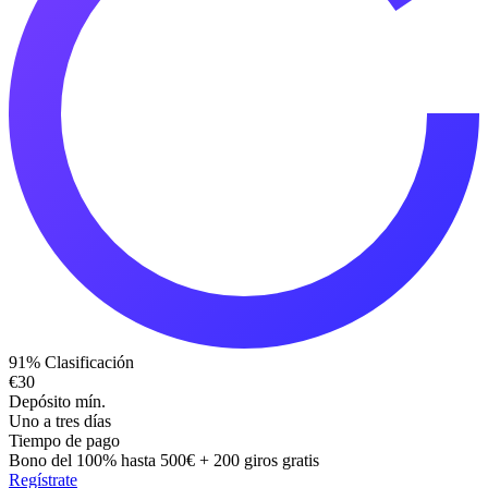
91%
Clasificación
€30
Depósito mín.
Uno a tres días
Tiempo de pago
Bono del 100% hasta 500€
+ 200 giros gratis
Regístrate