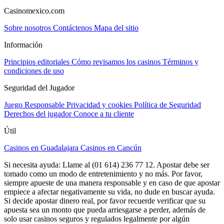
Casinomexico.com
Sobre nosotros
Contáctenos
Mapa del sitio
Información
Principios editoriales
Cómo revisamos los casinos
Términos y
condiciones de uso
Seguridad del Jugador
Juego Responsable
Privacidad y cookies
Política de Seguridad
Derechos del jugador
Conoce a tu cliente
Útil
Casinos en Guadalajara
Casinos en Cancún
Si necesita ayuda: Llame al (01 614) 236 77 12. Apostar debe ser
tomado como un modo de entretenimiento y no más. Por favor,
siempre apueste de una manera responsable y en caso de que apostar
empiece a afectar negativamente su vida, no dude en buscar ayuda.
Si decide apostar dinero real, por favor recuerde verificar que su
apuesta sea un monto que pueda arriesgarse a perder, además de
solo usar casinos seguros y regulados legalmente por algún