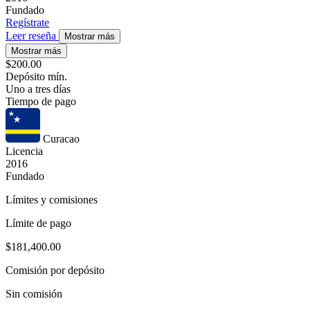
Fundado
Regístrate
Leer reseña
Mostrar más
Mostrar más
$200.00
Depósito mín.
Uno a tres días
Tiempo de pago
Curacao
Licencia
2016
Fundado
Límites y comisiones
Límite de pago
$181,400.00
Comisión por depósito
Sin comisión