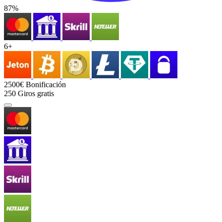
87%
6+
2500€
Bonificación
250
Giros gratis