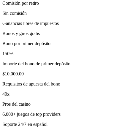
Comisión por retiro
Sin comisión
Ganancias libres de impuestos
Bonos y giros gratis
Bono por primer depósito
150%
Importe del bono de primer depósito
$10,000.00
Requisitos de apuesta del bono
40x
Pros del casino
6,000+ juegos de top providers
Soporte 24/7 en español