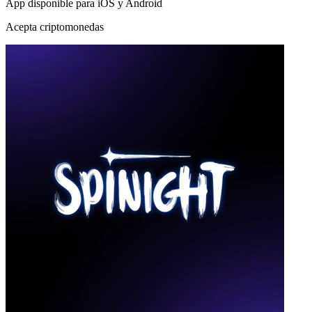
App disponible para iOS y Android
Acepta criptomonedas