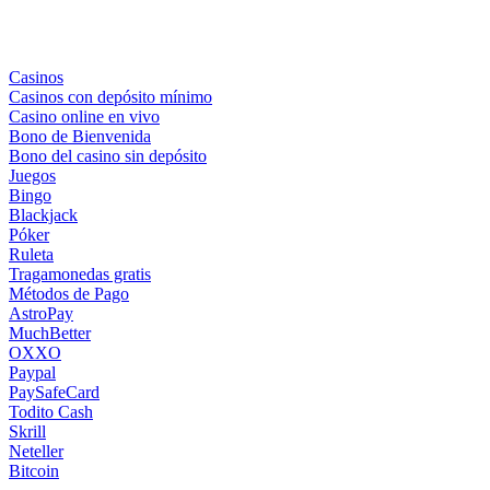
Casinos
Casinos con depósito mínimo
Casino online en vivo
Bono de Bienvenida
Bono del casino sin depósito
Juegos
Bingo
Blackjack
Póker
Ruleta
Tragamonedas gratis
Métodos de Pago
AstroPay
MuchBetter
OXXO
Paypal
PaySafeCard
Todito Cash
Skrill
Neteller
Bitcoin