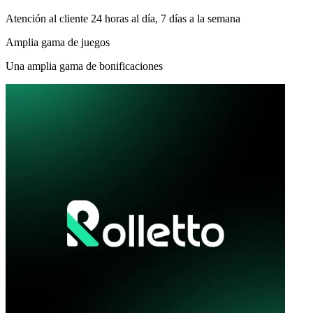
Atención al cliente 24 horas al día, 7 días a la semana
Amplia gama de juegos
Una amplia gama de bonificaciones