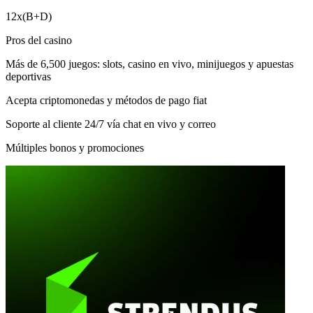
12x(B+D)
Pros del casino
Más de 6,500 juegos: slots, casino en vivo, minijuegos y apuestas
deportivas
Acepta criptomonedas y métodos de pago fiat
Soporte al cliente 24/7 vía chat en vivo y correo
Múltiples bonos y promociones