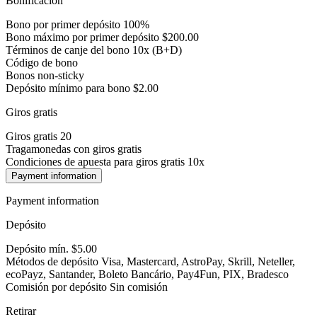
Bonificación
Bono por primer depósito
100%
Bono máximo por primer depósito
$200.00
Términos de canje del bono
10x (B+D)
Código de bono
Bonos non-sticky
Depósito mínimo para bono
$2.00
Giros gratis
Giros gratis
20
Tragamonedas con giros gratis
Condiciones de apuesta para giros gratis
10x
Payment information
Payment information
Depósito
Depósito mín.
$5.00
Métodos de depósito
Visa, Mastercard, AstroPay, Skrill, Neteller,
ecoPayz, Santander, Boleto Bancário, Pay4Fun, PIX, Bradesco
Comisión por depósito
Sin comisión
Retirar