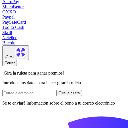
AstroPay
MuchBetter
OXXO
Paypal
PaySafeCard
Todito Cash
Skrill
Neteller
Bitcoin
¡Gira!
Cerrar
¡Gira la ruleta para ganar premios!
Introduce tus datos para hacer girar la ruleta
Gira la ruleta
Se te enviará información sobre el bono a tu correo electrónico