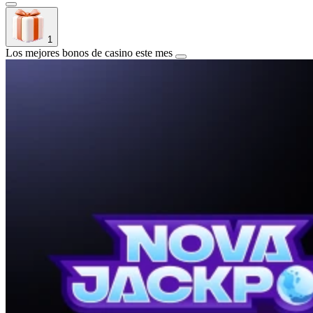
1
Los mejores bonos de casino este mes