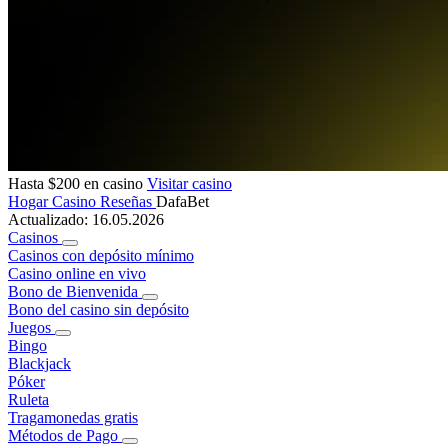
Hasta $200 en casino
Visitar casino
Hogar
Casino Reseñas
DafaBet
Actualizado:
16.05.2026
Casinos
Casinos con depósito mínimo
Casino online en vivo
Bono de Bienvenida
Bono del casino sin depósito
Juegos
Bingo
Blackjack
Póker
Ruleta
Tragamonedas gratis
Métodos de Pago