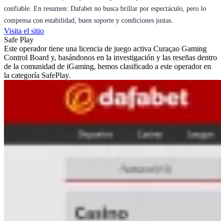
confiable. En resumen: Dafabet no busca brillar por espectáculo, pero lo
compensa con estabilidad, buen soporte y condiciones justas.
Visita el sitio
Safe
Play
Este operador tiene una licencia de juego activa Curaçao Gaming
Control Board y, basándonos en la investigación y las reseñas dentro
de la comunidad de iGaming, hemos clasificado a este operador en
la categoría SafePlay.