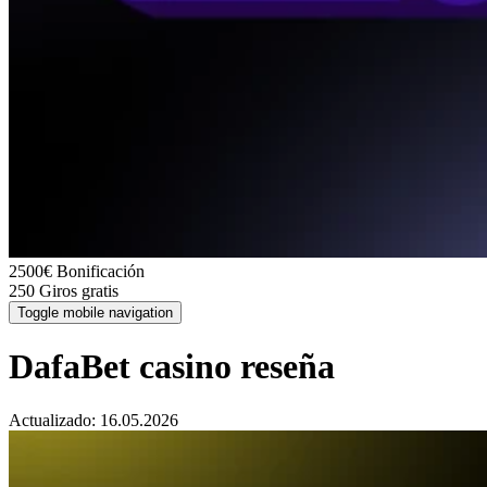
2500€
Bonificación
250
Giros gratis
Toggle mobile navigation
DafaBet casino reseña
Actualizado: 16.05.2026