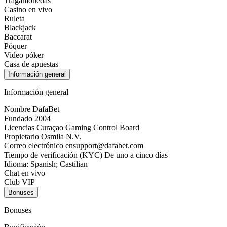
Tragamonedas
Casino en vivo
Ruleta
Blackjack
Baccarat
Póquer
Video póker
Casa de apuestas
Información general
Información general
Nombre
DafaBet
Fundado
2004
Licencias
Curaçao Gaming Control Board
Propietario
Osmila N.V.
Correo electrónico
ensupport@dafabet.com
Tiempo de verificación (KYC)
De uno a cinco días
Idioma: Spanish; Castilian
Chat en vivo
Club VIP
Bonuses
Bonuses