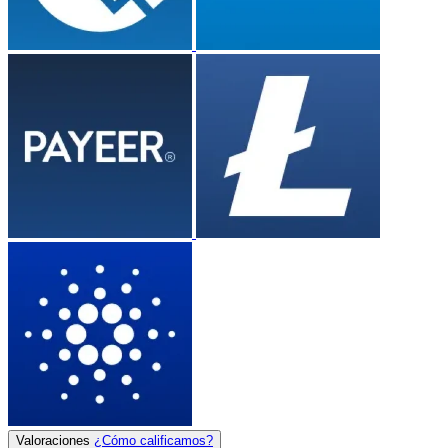
Valoraciones
¿Cómo calificamos?