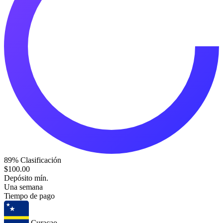
89%
Clasificación
$100.00
Depósito mín.
Una semana
Tiempo de pago
Curacao