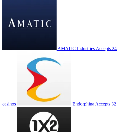
AMATIC Industries
Accepts 24
casinos
Endorphina
Accepts 32