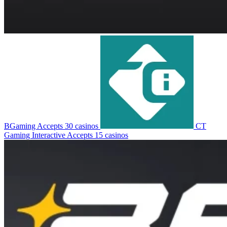
BGaming
Accepts 30 casinos
CT
Gaming Interactive
Accepts 15 casinos