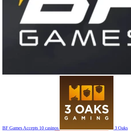
BF Games
Accepts 10 casinos
3 Oaks