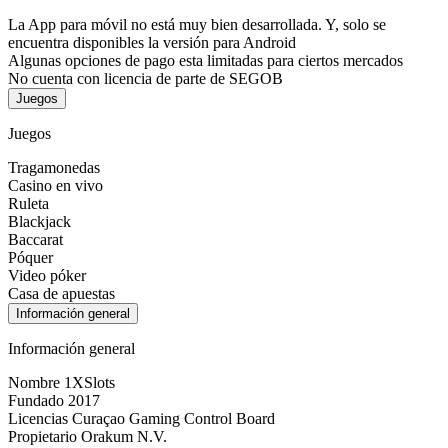
La App para móvil no está muy bien desarrollada. Y, solo se
encuentra disponibles la versión para Android
Algunas opciones de pago esta limitadas para ciertos mercados
No cuenta con licencia de parte de SEGOB
Juegos
Juegos
Tragamonedas
Casino en vivo
Ruleta
Blackjack
Baccarat
Póquer
Video póker
Casa de apuestas
Información general
Información general
Nombre
1XSlots
Fundado
2017
Licencias
Curaçao Gaming Control Board
Propietario
Orakum N.V.