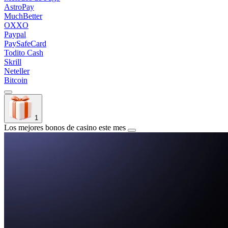
AstroPay
MuchBetter
OXXO
Paypal
PaySafeCard
Todito Cash
Skrill
Neteller
Bitcoin
1
Los mejores bonos de casino este mes