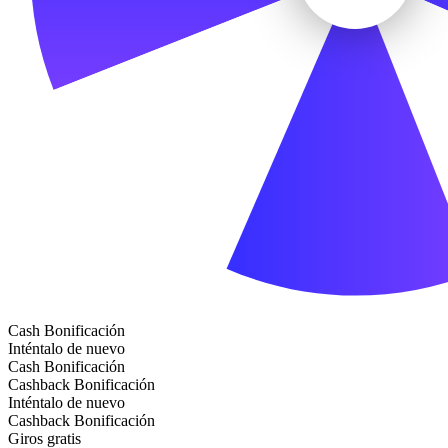
Cash Bonificación
Inténtalo de nuevo
Cash Bonificación
Cashback Bonificación
Inténtalo de nuevo
Cashback Bonificación
Giros gratis