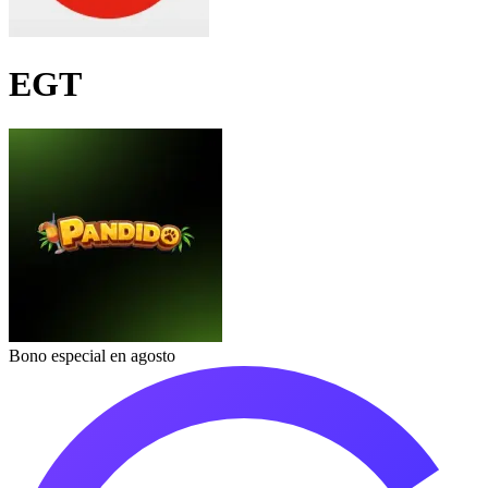
EGT
Bono especial en agosto