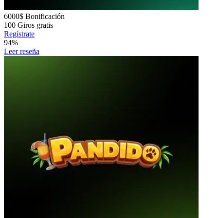
6000$
Bonificación
100
Giros gratis
Regístrate
94%
Leer reseña