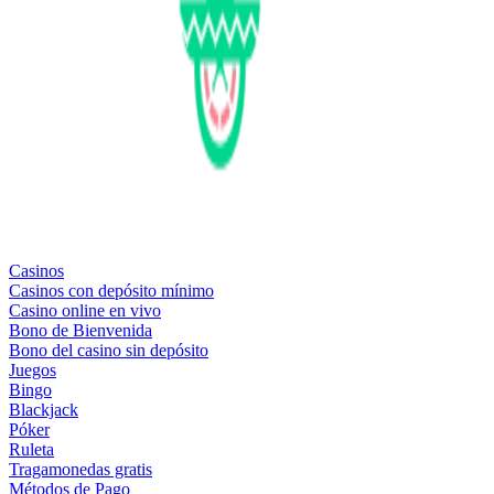
Casinos
Casinos con depósito mínimo
Casino online en vivo
Bono de Bienvenida
Bono del casino sin depósito
Juegos
Bingo
Blackjack
Póker
Ruleta
Tragamonedas gratis
Métodos de Pago