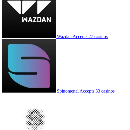
Wazdan
Accepts 27 casinos
Spinomenal
Accepts 33 casinos