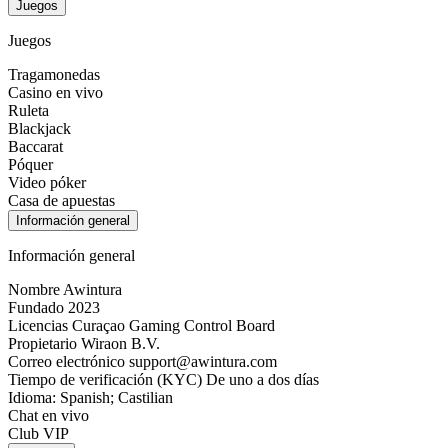
Juegos
Juegos
Tragamonedas
Casino en vivo
Ruleta
Blackjack
Baccarat
Póquer
Video póker
Casa de apuestas
Información general
Información general
Nombre
Awintura
Fundado
2023
Licencias
Curaçao Gaming Control Board
Propietario
Wiraon B.V.
Correo electrónico
support@awintura.com
Tiempo de verificación (KYC)
De uno a dos días
Idioma: Spanish; Castilian
Chat en vivo
Club VIP