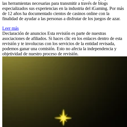
las herramientas necesarias para transmitir a través de blogs
especializados sus experiencias en la industria del iGaming. Por más
de 12 años ha documentado cientos de casinos online con la
finalidad de ayudar a las personas a disfrutar de los juegos de azar.
Leer más
Declaración de anuncios
Esta revisión es parte de nuestras
asociaciones de afiliados. Si haces clic en los enlaces dentro de esta
revisión y te involucras con los servicios de la entidad revisada,
podemos ganar una comisión. Esto no afecta la independencia y
objetividad de nuestro proceso de revisión.