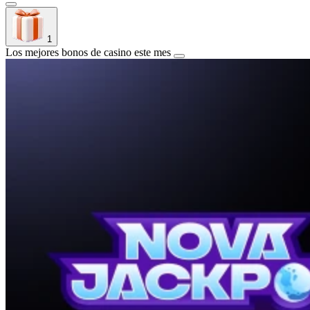
1
Los mejores bonos de casino este mes