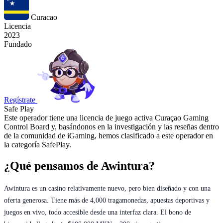
Curacao
Licencia
2023
Fundado
Regístrate
Safe
Play
Este operador tiene una licencia de juego activa Curaçao Gaming
Control Board y, basándonos en la investigación y las reseñas dentro
de la comunidad de iGaming, hemos clasificado a este operador en
la categoría SafePlay.
¿Qué pensamos de Awintura?
Awintura es un casino relativamente nuevo, pero bien diseñado y con una
oferta generosa. Tiene más de 4,000 tragamonedas, apuestas deportivas y
juegos en vivo, todo accesible desde una interfaz clara. El bono de