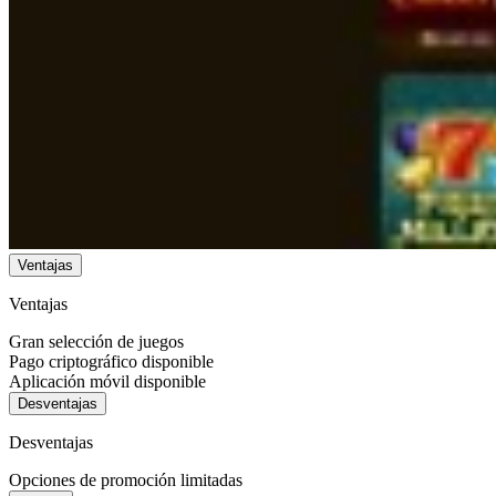
Ventajas
Ventajas
Gran selección de juegos
Pago criptográfico disponible
Aplicación móvil disponible
Desventajas
Desventajas
Opciones de promoción limitadas