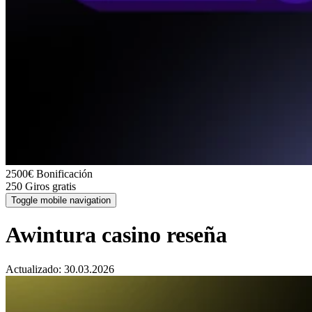
2500€
Bonificación
250
Giros gratis
Toggle mobile navigation
Awintura casino reseña
Actualizado: 30.03.2026