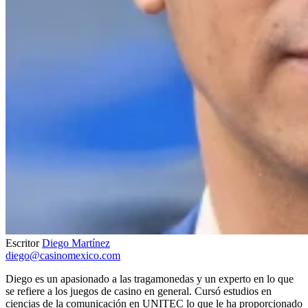
Escritor
Diego Martínez
diego@casinomexico.com
Diego es un apasionado a las tragamonedas y un experto en lo que
se refiere a los juegos de casino en general. Cursó estudios en
ciencias de la comunicación en UNITEC lo que le ha proporcionado