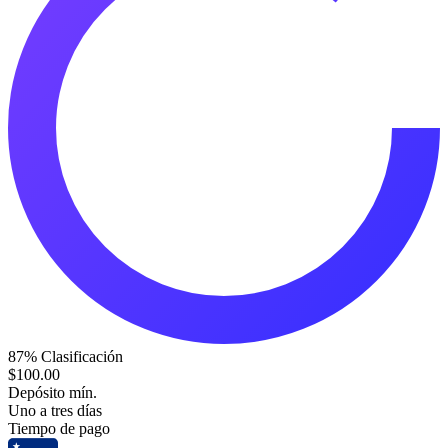
87%
Clasificación
$100.00
Depósito mín.
Uno a tres días
Tiempo de pago