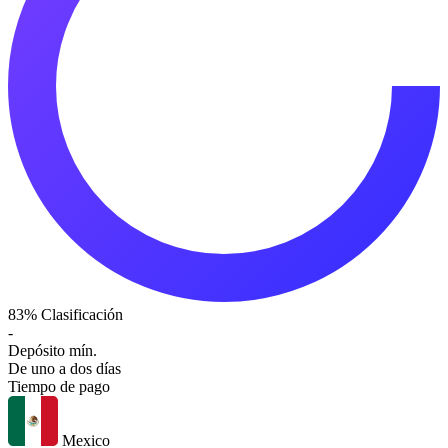
83%
Clasificación
-
Depósito mín.
De uno a dos días
Tiempo de pago
Mexico