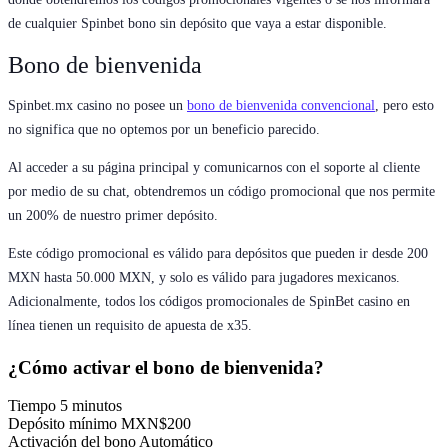
de cualquier Spinbet bono sin depósito que vaya a estar disponible.
Bono de bienvenida
Spinbet.mx casino no posee un
bono de bienvenida convencional
, pero esto
no significa que no optemos por un beneficio parecido.
Al acceder a su página principal y comunicarnos con el soporte al cliente
por medio de su chat, obtendremos un código promocional que nos permite
un 200% de nuestro primer depósito.
Este código promocional es válido para depósitos que pueden ir desde 200
MXN hasta 50.000 MXN, y solo es válido para jugadores mexicanos.
Adicionalmente, todos los códigos promocionales de SpinBet casino en
línea tienen un requisito de apuesta de x35.
¿Cómo activar el bono de bienvenida?
Tiempo
5 minutos
Depósito mínimo
MXN$200
Activación del bono
Automático