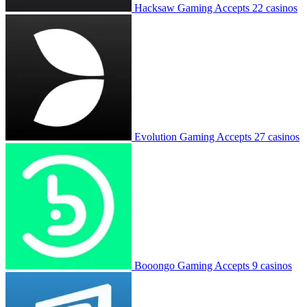
Hacksaw Gaming
Accepts 22 casinos
Evolution Gaming
Accepts 27 casinos
Booongo Gaming
Accepts 9 casinos