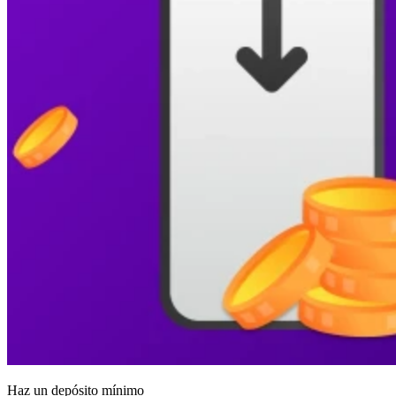
Haz un depósito mínimo