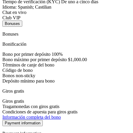
Tiempo de verificación (KYC)
De uno a cinco días
Idioma: Spanish; Castilian
Chat en vivo
Club VIP
Bonuses
Bonuses
Bonificación
Bono por primer depósito
100%
Bono máximo por primer depósito
$1,000.00
Términos de canje del bono
Código de bono
Bonos non-sticky
Depósito mínimo para bono
Giros gratis
Giros gratis
Tragamonedas con giros gratis
Condiciones de apuesta para giros gratis
Información completa del bono
Payment information