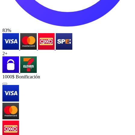
83%
2+
1000$
Bonificación