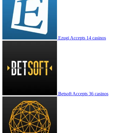
Ezugi
Accepts 14 casinos
Betsoft
Accepts 36 casinos