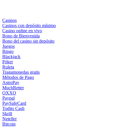
Casinos
Casinos con depósito mínimo
Casino online en vivo
Bono de Bienvenida
Bono del casino sin depósito
Juegos
Bingo
Blackjack
Póker
Ruleta
Tragamonedas gratis
Métodos de Pago
AstroPay
MuchBetter
OXXO
Paypal
PaySafeCard
Todito Cash
Skrill
Neteller
Bitcoin