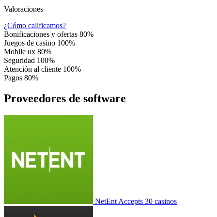
Valoraciones
¿Cómo calificamos?
Bonificaciones y ofertas
80%
Juegos de casino
100%
Mobile ux
80%
Seguridad
100%
Atención al cliente
100%
Pagos
80%
Proveedores de software
NetEnt
Accepts 30 casinos