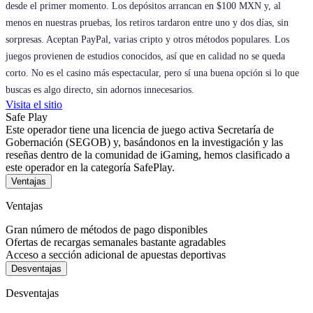
desde el primer momento. Los depósitos arrancan en $100 MXN y, al
menos en nuestras pruebas, los retiros tardaron entre uno y dos días, sin
sorpresas. Aceptan PayPal, varias cripto y otros métodos populares. Los
juegos provienen de estudios conocidos, así que en calidad no se queda
corto. No es el casino más espectacular, pero sí una buena opción si lo que
buscas es algo directo, sin adornos innecesarios.
Visita el sitio
Safe
Play
Este operador tiene una licencia de juego activa Secretaría de
Gobernación (SEGOB) y, basándonos en la investigación y las
reseñas dentro de la comunidad de iGaming, hemos clasificado a
este operador en la categoría SafePlay.
Ventajas
Ventajas
Gran número de métodos de pago disponibles
Ofertas de recargas semanales bastante agradables
Acceso a sección adicional de apuestas deportivas
Desventajas
Desventajas