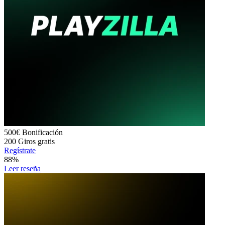
500€
Bonificación
200
Giros gratis
Regístrate
88%
Leer reseña