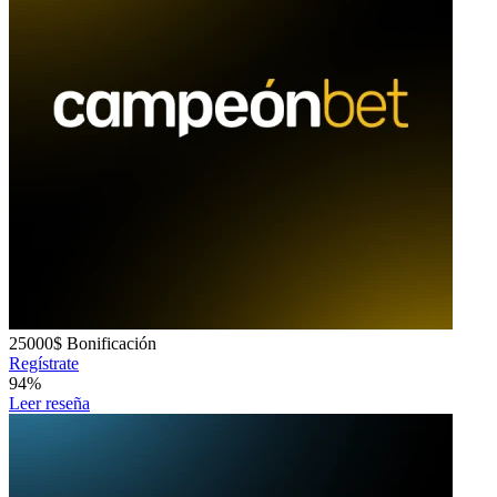
25000$
Bonificación
Regístrate
94%
Leer reseña