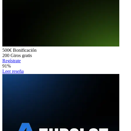
500€
Bonificación
200
Giros gratis
Regístrate
91%
Leer reseña