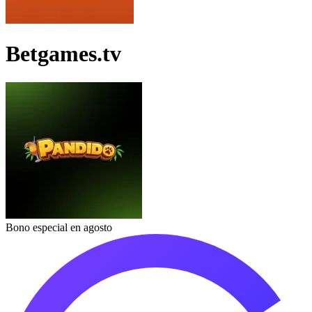
Betgames.tv
Bono especial en agosto