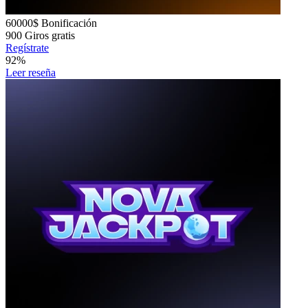
60000$
Bonificación
900
Giros gratis
Regístrate
92%
Leer reseña