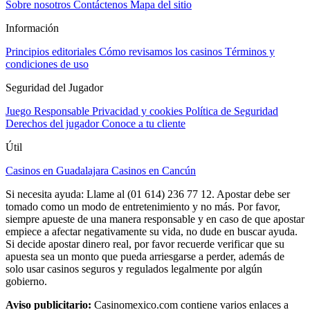
Sobre nosotros
Contáctenos
Mapa del sitio
Información
Principios editoriales
Cómo revisamos los casinos
Términos y
condiciones de uso
Seguridad del Jugador
Juego Responsable
Privacidad y cookies
Política de Seguridad
Derechos del jugador
Conoce a tu cliente
Útil
Casinos en Guadalajara
Casinos en Cancún
Si necesita ayuda: Llame al (01 614) 236 77 12. Apostar debe ser
tomado como un modo de entretenimiento y no más. Por favor,
siempre apueste de una manera responsable y en caso de que apostar
empiece a afectar negativamente su vida, no dude en buscar ayuda.
Si decide apostar dinero real, por favor recuerde verificar que su
apuesta sea un monto que pueda arriesgarse a perder, además de
solo usar casinos seguros y regulados legalmente por algún
gobierno.
Aviso publicitario:
Casinomexico.com contiene varios enlaces a