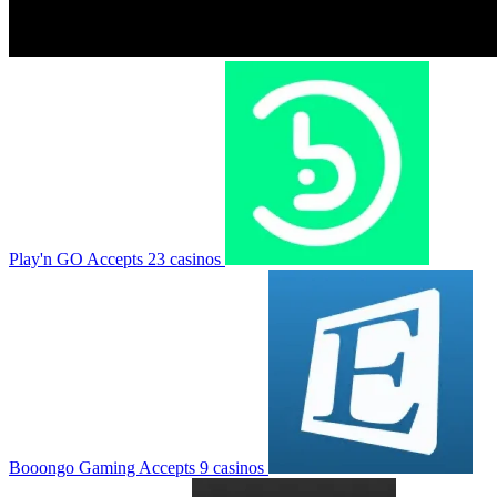
Play'n GO
Accepts 23 casinos
Booongo Gaming
Accepts 9 casinos