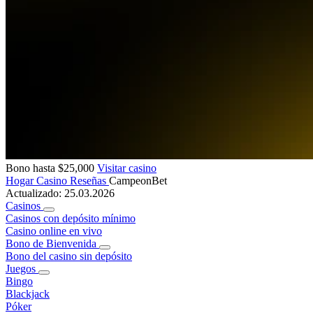
Bono hasta $25,000
Visitar casino
Hogar
Casino Reseñas
CampeonBet
Actualizado:
25.03.2026
Casinos
Casinos con depósito mínimo
Casino online en vivo
Bono de Bienvenida
Bono del casino sin depósito
Juegos
Bingo
Blackjack
Póker