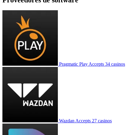
Pragmatic Play
Accepts 34 casinos
Wazdan
Accepts 27 casinos