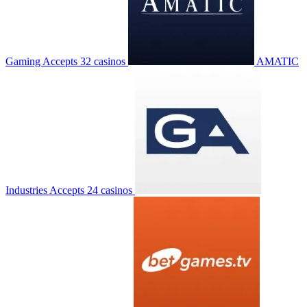
Gaming
Accepts 32 casinos
AMATIC
Industries
Accepts 24 casinos