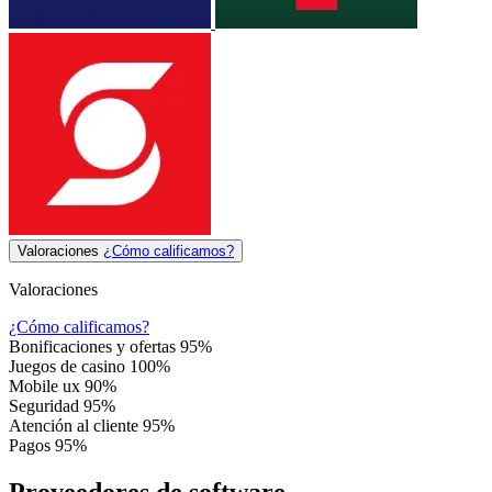
Valoraciones
¿Cómo calificamos?
Valoraciones
¿Cómo calificamos?
Bonificaciones y ofertas
95%
Juegos de casino
100%
Mobile ux
90%
Seguridad
95%
Atención al cliente
95%
Pagos
95%
Proveedores de software