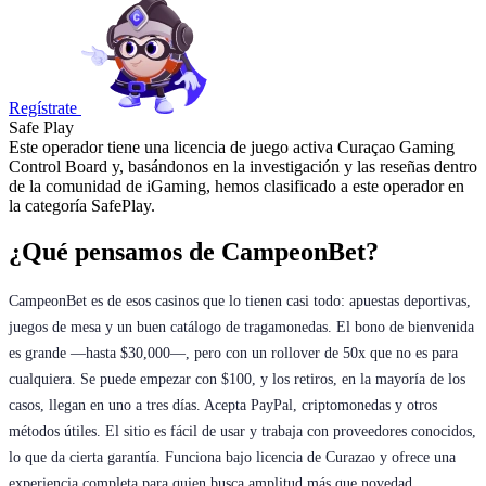
Regístrate
Safe
Play
Este operador tiene una licencia de juego activa Curaçao Gaming
Control Board y, basándonos en la investigación y las reseñas dentro
de la comunidad de iGaming, hemos clasificado a este operador en
la categoría SafePlay.
¿Qué pensamos de CampeonBet?
CampeonBet es de esos casinos que lo tienen casi todo: apuestas deportivas,
juegos de mesa y un buen catálogo de tragamonedas. El bono de bienvenida
es grande —hasta $30,000—, pero con un rollover de 50x que no es para
cualquiera. Se puede empezar con $100, y los retiros, en la mayoría de los
casos, llegan en uno a tres días. Acepta PayPal, criptomonedas y otros
métodos útiles. El sitio es fácil de usar y trabaja con proveedores conocidos,
lo que da cierta garantía. Funciona bajo licencia de Curazao y ofrece una
experiencia completa para quien busca amplitud más que novedad.