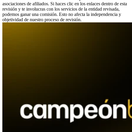
asociaciones de afiliados. Si haces clic en los enlaces dentro de esta
revisión y te involucras con los servicios de la entidad revisada,
podemos ganar una comisión. Esto no afecta la independencia y
objetividad de nuestro proceso de revisión.