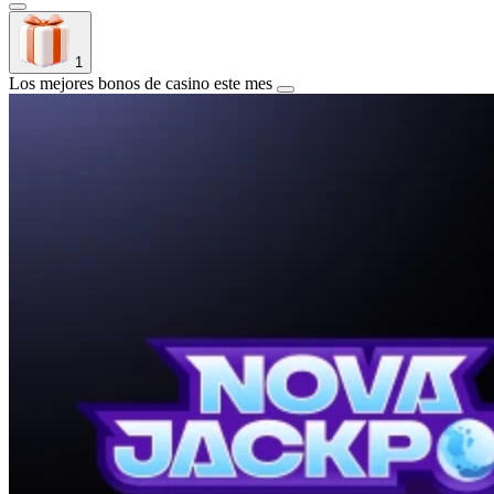
1
Los mejores bonos de casino este mes