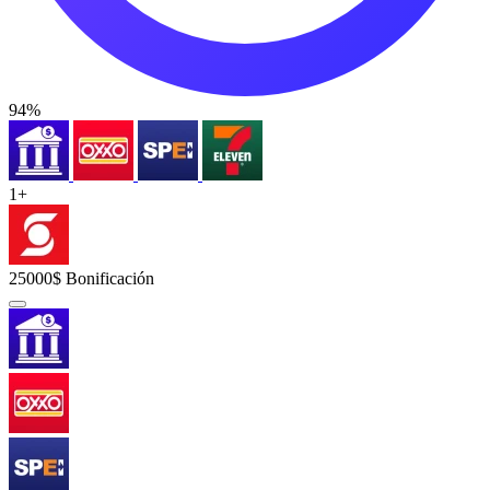
94%
1+
25000$
Bonificación