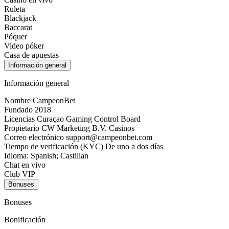
Ruleta
Blackjack
Baccarat
Póquer
Video póker
Casa de apuestas
Información general
Información general
Nombre
CampeonBet
Fundado
2018
Licencias
Curaçao Gaming Control Board
Propietario
CW Marketing B.V. Casinos
Correo electrónico
support@campeonbet.com
Tiempo de verificación (KYC)
De uno a dos días
Idioma: Spanish; Castilian
Chat en vivo
Club VIP
Bonuses
Bonuses
Bonificación