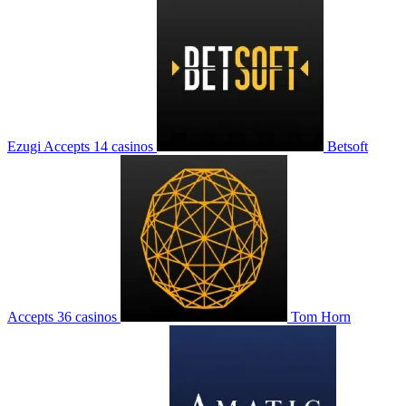
Ezugi
Accepts 14 casinos
Betsoft
Accepts 36 casinos
Tom Horn