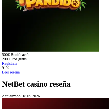
500€
Bonificación
200
Giros gratis
Regístrate
91%
Leer reseña
NetBet casino reseña
Actualizado: 18.05.2026