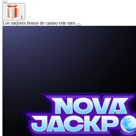
1
Los mejores bonos de casino este mes