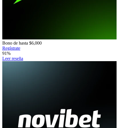
Bono de hasta $6,000
Regístrate
91%
Leer reseña