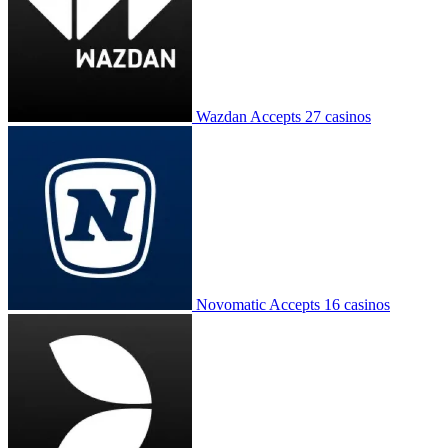
Wazdan
Accepts 27 casinos
Novomatic
Accepts 16 casinos