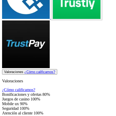
Valoraciones
¿Cómo calificamos?
Valoraciones
¿Cómo calificamos?
Bonificaciones y ofertas
80%
Juegos de casino
100%
Mobile ux
90%
Seguridad
100%
Atención al cliente
100%