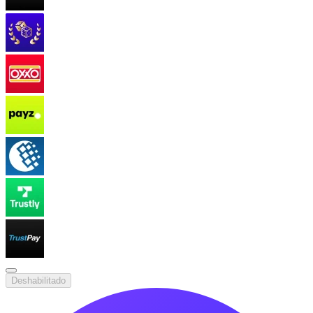
Deshabilitado