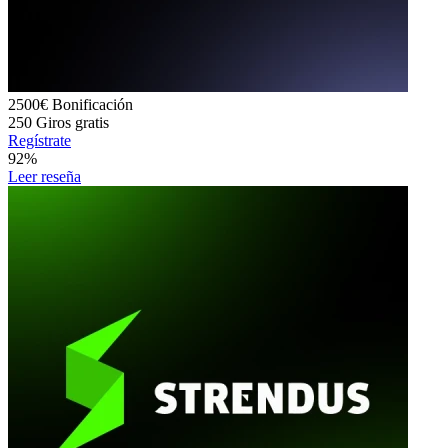
2500€
Bonificación
250
Giros gratis
Regístrate
92%
Leer reseña