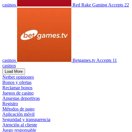
casinos
Red Rake Gaming
Accepts 22
casinos
Betgames.tv
Accepts 11
casinos
Load More
Netbet opiniones
Bonos y ofertas
Reclamar bonos
Juegos de casino
Apuestas deportivas
Registro
Métodos de pago
Aplicación móvil
Seguridad y transparencia
Atención al cliente
Juego responsable