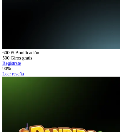
6000$
Bonificación
500
Giros gratis
Regístrate
90%
Leer reseña