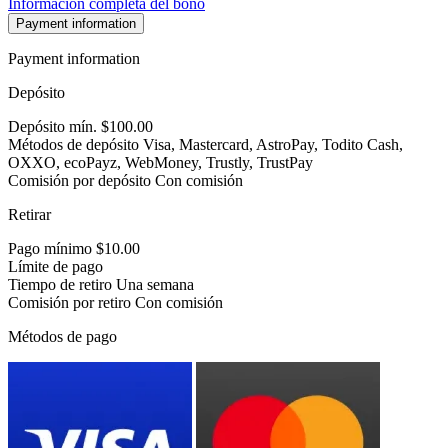
Información completa del bono
Payment information
Payment information
Depósito
Depósito mín.
$100.00
Métodos de depósito
Visa, Mastercard, AstroPay, Todito Cash,
OXXO, ecoPayz, WebMoney, Trustly, TrustPay
Comisión por depósito
Con comisión
Retirar
Pago mínimo
$10.00
Límite de pago
Tiempo de retiro
Una semana
Comisión por retiro
Con comisión
Métodos de pago